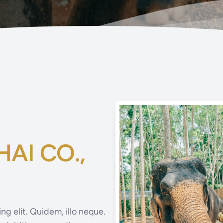
AI CO.,
ng elit. Quidem, illo neque.