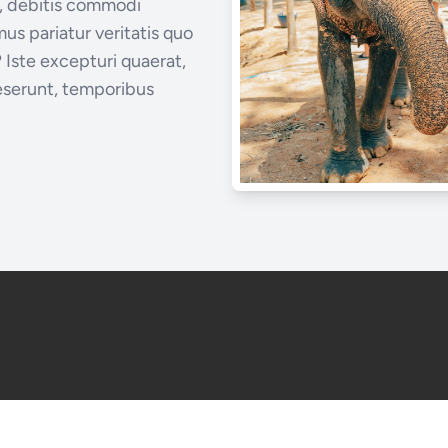
, debitis commodi
s pariatur veritatis quo
 Iste excepturi quaerat,
eserunt, temporibus